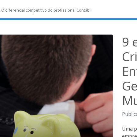
-
O diferencial competitivo do profissional Contábil
9 
Cr
En
Ge
Mu
Public
Uma p
empres