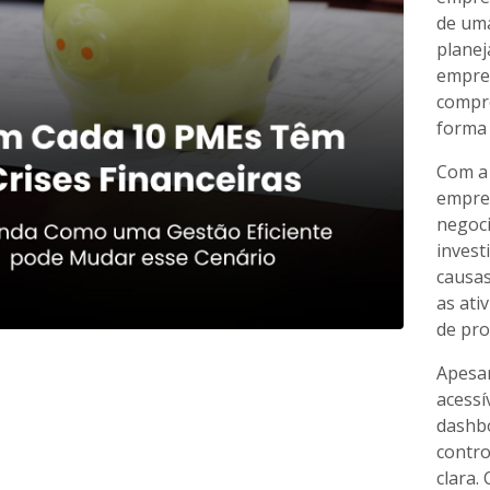
de uma
planej
empres
compro
forma 
Com a 
empres
negoci
invest
causa
as ati
de pro
Apesar
acessí
dashbo
contro
clara.