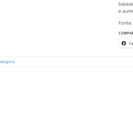
basea
e aume
Fonte:
COMPAR
F
ategoria