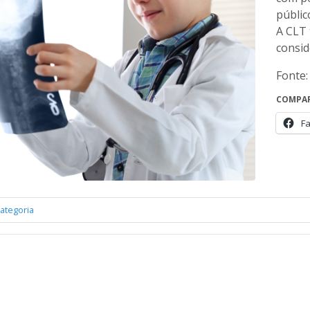
públic
A CLT 
consid
Fonte:
COMPAR
F
ategoria