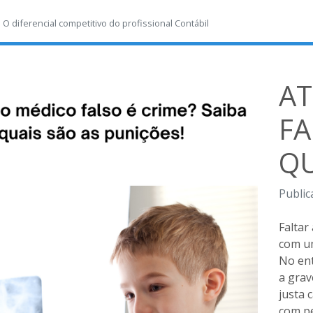
-
O diferencial competitivo do profissional Contábil
AT
FA
QU
Public
Faltar
com um
No ent
a grav
justa 
com pe