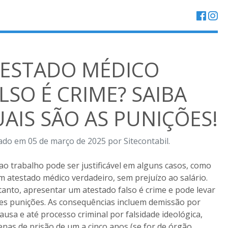
ESTADO MÉDICO
LSO É CRIME? SAIBA
AIS SÃO AS PUNIÇÕES!
ado em 05 de março de 2025 por Sitecontabil.
 ao trabalho pode ser justificável em alguns casos, como
 atestado médico verdadeiro, sem prejuízo ao salário.
anto, apresentar um atestado falso é crime e pode levar
es punições. As consequências incluem demissão por
causa e até processo criminal por falsidade ideológica,
nas de prisão de um a cinco anos (se for de órgão