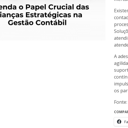
Exist
contad
proces
Soluçõ
atendi
atend
A ades
agilid
suport
contí
impuls
os par
Fonte:
COMPAR
F