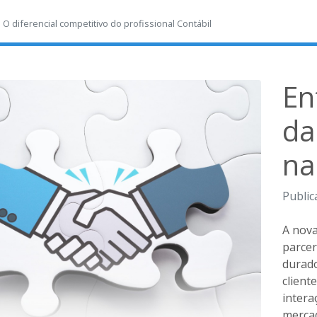
-
O diferencial competitivo do profissional Contábil
En
da
na
Public
A nova
parcer
durado
client
intera
merca