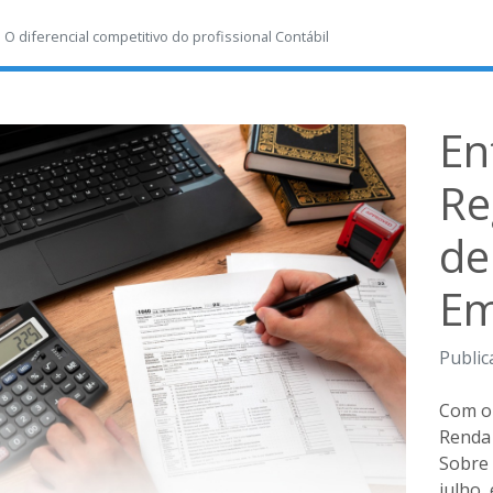
-
O diferencial competitivo do profissional Contábil
En
Re
de
Em
Public
Com o 
Renda 
Sobre 
julho,