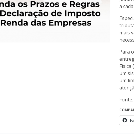
a cada
Especi
tribut
mais v
necess
Para o
entreg
Física
um sis
um lim
atençã
Fonte:
COMPAR
F