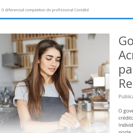
-
O diferencial competitivo do profissional Contábil
Go
Ac
pa
Re
Public
O gove
crédit
Indivi
porte.