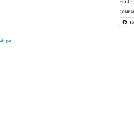
Fonte:
COMPAR
F
ategoria