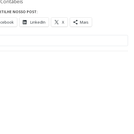
 Contábeis
TILHE NOSSO POST:
acebook
LinkedIn
X
Mais