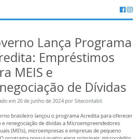
verno Lança Programa
redita: Empréstimos
ra MEIS e
negociação de Dívidas
ado em 20 de junho de 2024 por Sitecontabil.
rno brasileiro lançou o programa Acredita para oferecer
o e renegociação de dívidas a Microempreendedores
duais (MEIs), microempresas e empresas de pequeno
 O programa possui quatro eixos principais: microcrédito