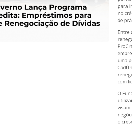
para i
no cré
de prá
Entre 
renego
ProCre
empre
uma po
CadÚn
renego
com li
O Fund
utiliz
visam 
negóci
o cres