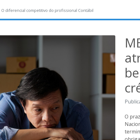
-
O diferencial competitivo do profissional Contábil
ME
at
be
cr
Public
O praz
Nacion
termin
obriga