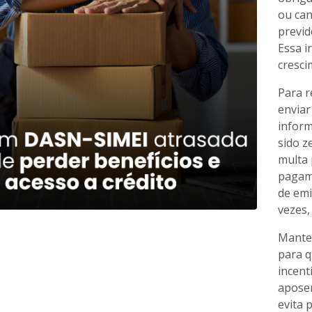
ou can
previd
Essa i
cresci
Para r
enviar
infor
sido z
multa 
pagam
de emi
vezes,
Manter
para q
incent
aposen
evita 