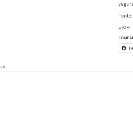
segura
Fonte:
#MEI 
COMPAR
F
ade