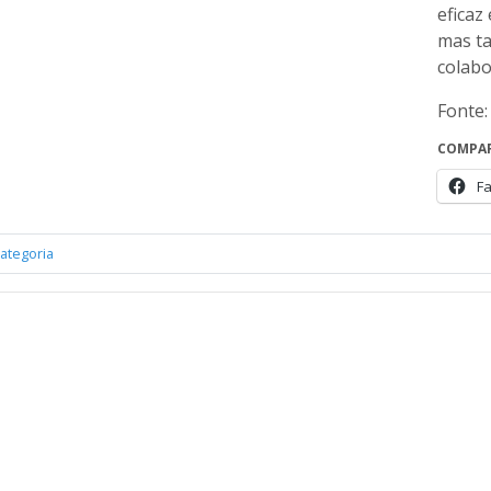
eficaz
mas t
colabo
Fonte:
COMPAR
F
ategoria