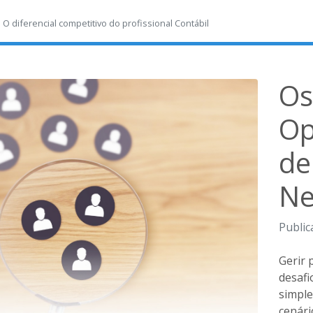
-
O diferencial competitivo do profissional Contábil
Os
Op
de
Ne
Public
Gerir
desafi
simple
cenári