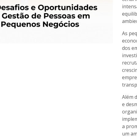
intens
equili
ambien
As pe
econom
dos em
invest
recrut
cresci
empres
transp
Além d
e desm
organi
implem
a pro
um amb