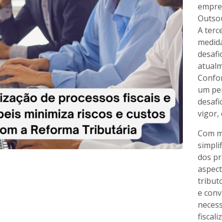
empre
Outsou
A terc
medida
desafi
atualm
Confor
um per
desafi
vigor,
Com mu
simpli
dos pr
aspect
tribut
e conv
necess
fiscal