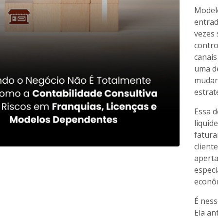
Modelo
entra
vezes 
contro
canais
uma de
mudanç
estrat
Essa d
liquid
fatura
client
aperta
especi
econô
É ness
Ela an