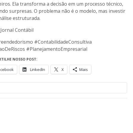
eiros. Ela transforma a decisão em um processo técnico,
ndo surpresas. O problema não é o modelo, mas investir
álise estruturada.
 Jornal Contábil
eendedorismo #ContabilidadeConsultiva
aoDeRiscos #PlanejamentoEmpresarial
TILHE NOSSO POST:
acebook
LinkedIn
X
Mais