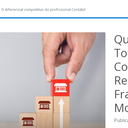
-
O diferencial competitivo do profissional Contábil
Qu
To
Co
Re
Fr
Mo
Public