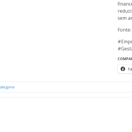
financ
reduzi
sem an
Fonte:
#Empr
#Gest
COMPAR
F
ategoria