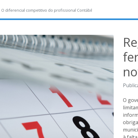
-
O diferencial competitivo do profissional Contábil
Re
fe
no
Public
O gov
limita
inform
obriga
munici
à falt