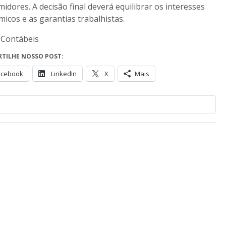
idores. A decisão final deverá equilibrar os interesses
icos e as garantias trabalhistas.
 Contábeis
TILHE NOSSO POST:
acebook
LinkedIn
X
Mais