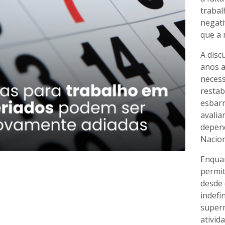
trabal
negati
que a 
A disc
anos a
necess
restab
esbarr
avalia
depend
Nacion
Enquan
permit
desde 
indefi
super
ativid