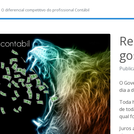
-
O diferencial competitivo do profissional Contábil
Re
go
Public
O Gove
dia a 
Toda 
de tod
qual f
Juros 