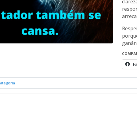
clarez
respon
arreca
Respei
porque
ganânc
COMPAR
F
ategoria