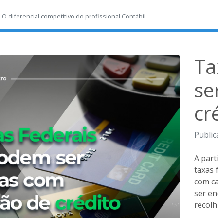
-
O diferencial competitivo do profissional Contábil
Ta
se
cr
Public
A part
taxas 
com ca
ser en
recolh