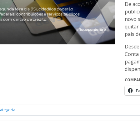
De aco
públic
novo s
quitar
país d
Desde 
Conta 
pagam
dispen
COMPAR
F
ategoria