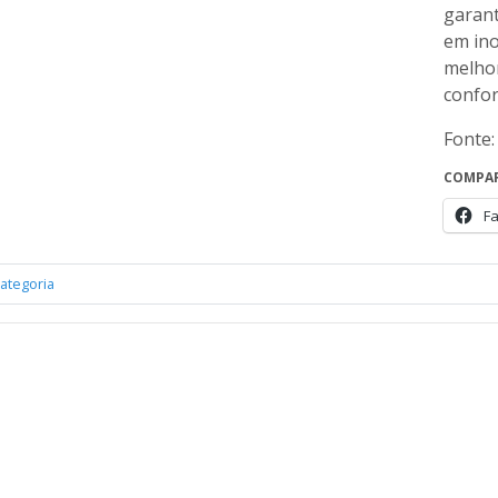
garan
em ino
melhor
confor
Fonte:
COMPAR
F
ategoria