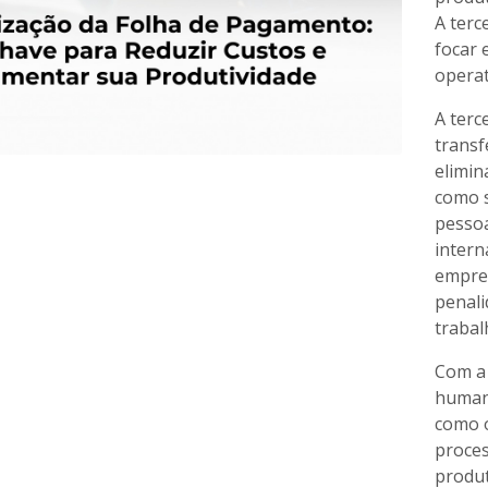
A terc
focar 
operat
A terc
transf
elimin
como s
pessoa
intern
empres
penali
trabalh
Com a 
humano
como o
proces
produt