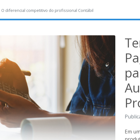
-
O diferencial competitivo do profissional Contábil
Te
Pa
pa
Au
Pr
Public
Em um 
produt