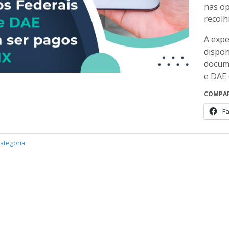
nas op
recolh
A expe
dispon
docume
e DAE 
COMPAR
F
ategoria