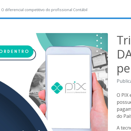
-
O diferencial competitivo do profissional Contábil
Tr
DA
pe
Public
O PIX 
possu
pagame
do Paí
A tecn