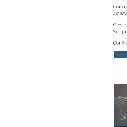
Com um
amisto
O escr
Sul, p
Confir