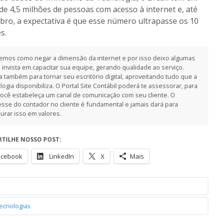
de 4,5 milhões de pessoas com acesso à internet e, até
ro, a expectativa é que esse número ultrapasse os 10
s.
emos como negar a dimensão da internet e por isso deixo algumas
: invista em capacitar sua equipe, gerando qualidade ao serviço.
ta também para tornar seu escritório digital, aproveitando tudo que a
logia disponibiliza. O Portal Site Contábil poderá te assessorar, para
ocê estabeleça um canal de comunicação com seu cliente. O
esse do contador no cliente é fundamental e jamais dará para
rar isso em valores.
TILHE NOSSO POST:
acebook
LinkedIn
X
Mais
ecnologias