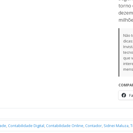
torno 
dezemb
milhõe
Não t
dicas
Invis
tecno
que v
inter
mensu
COMPAR
F
dade
,
Contabilidade Digital
,
Contabilidade Online
,
Contador
,
Sidnei Maluza
,
T