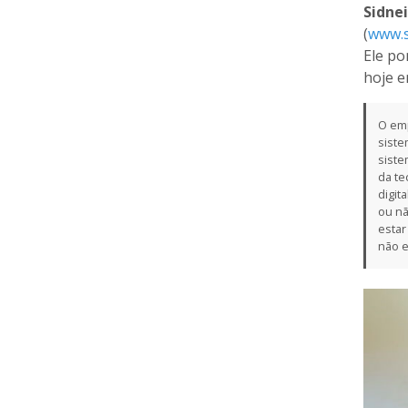
Sidne
(
www.s
Ele po
hoje e
O emp
siste
siste
da te
digit
ou nã
estar
não e