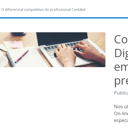
-
O diferencial competitivo do profissional Contábil
Co
Di
em
pr
Public
Nos úl
On-lin
especi