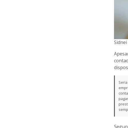
Sidnei
Apesar
contad
dispos
Seria
empre
conta
pagam
prest
semp
Segund