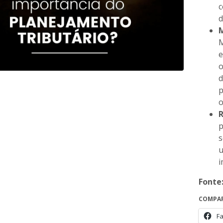
c
d
M
M
e
o
d
p
o
R
p
s
u
i
Fonte
COMPAR
F