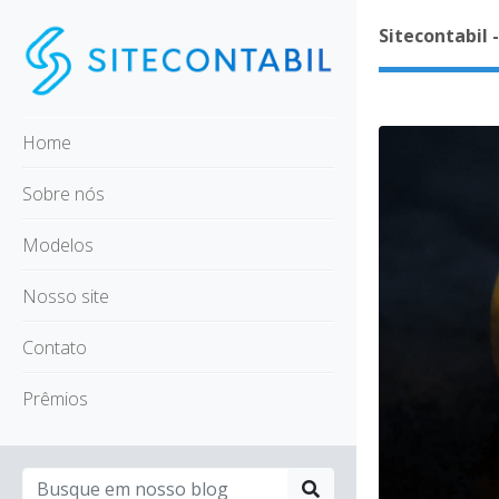
Sitecontabil 
Home
Sobre nós
Modelos
Nosso site
Contato
Prêmios