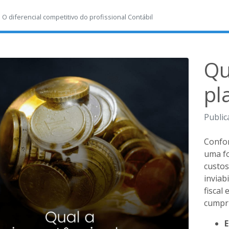
-
O diferencial competitivo do profissional Contábil
Qu
pl
Public
Confor
uma fo
custos
inviab
fiscal
cumpri
E