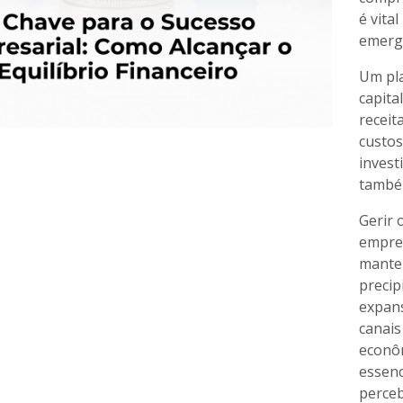
é vita
emergê
Um pla
capital
receit
custos
invest
também
Gerir 
empres
manten
precip
expans
canais
econôm
essenc
perceb