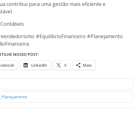
ua contribui para uma gestão mais eficiente e
tável.
 Contábeis
eendedorismo #EquilíbrioFinanceiro #Planejamento
ãoFinanceira
TILHE NOSSO POST:
acebook
LinkedIn
X
Mais
,
Planejamento