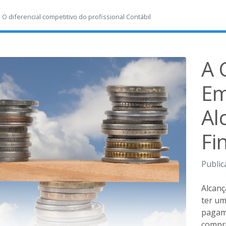
-
O diferencial competitivo do profissional Contábil
A 
Em
Al
Fi
Public
Alcanç
ter um
pagame
compro