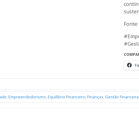
contín
susten
Fonte:
#Empr
#Gest
COMPAR
F
dade
,
Empreendedorismo
,
Equilíbrio Financeiro
,
Finanças
,
Gestão Financeira