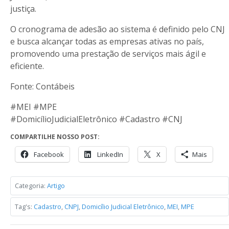
justiça.
O cronograma de adesão ao sistema é definido pelo CNJ
e busca alcançar todas as empresas ativas no país,
promovendo uma prestação de serviços mais ágil e
eficiente.
Fonte: Contábeis
#MEI #MPE
#DomicílioJudicialEletrônico #Cadastro #CNJ
COMPARTILHE NOSSO POST:
Facebook
LinkedIn
X
Mais
Categoria:
Artigo
Tag's:
Cadastro
,
CNPJ
,
Domicílio Judicial Eletrônico
,
MEI
,
MPE